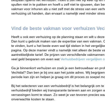
bespaart tijdens het verhuizen. Hoeft u zelf niet vijf keer op en
spullen niet in te pakken en hoeft u zelf niet te sjouwen, dan be
vakman voor inhuren als u niet zelf met de stress van een verhu
verhuizing uit handen, dan ervaart u namelijk veel minder stres
Vind de beste vakman voor verhuizen Vec
Heeft u ook een verhuizing op de planning staan en wilt u deze 
Dan kunt u gebruik maken van de expertise van een vakman. 
te vinden, kunt u het beste even wat tijd steken in het vergel
pagina. Op deze manier vindt u namelijk niet alleen de beste
aantrekkelijkste tarief. De prijzen van verschillende vakmannen
veel geld besparen om even wat
Verhuisbedrijven vergelijken op
Ga je binnenkort verhuizen en zoek je een betrouwbaar en prof
Vechtdal? Dan ben je bij ons aan het juiste adres. Wij begrijpe
periode kan zijn en helpen je graag om dit proces zo soepel mog
Bij het selecteren van een verhuisbedrijf is het belangrijk om te
verhuisbedrijf bieden wij transparante tarieven aan en zorgen 
verrassingen komt te staan. Zo weet je van tevoren precies waa
onverwachte kosten te staan.