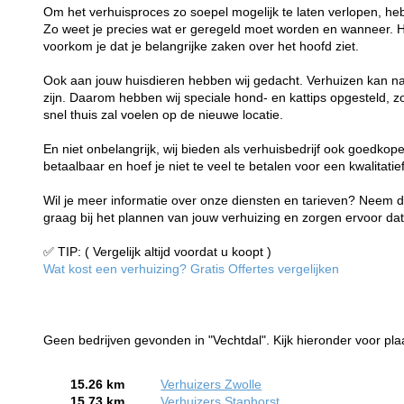
Om het verhuisproces zo soepel mogelijk te laten verlopen, he
Zo weet je precies wat er geregeld moet worden en wanneer. H
voorkom je dat je belangrijke zaken over het hoofd ziet.
Ook aan jouw huisdieren hebben wij gedacht. Verhuizen kan na
zijn. Daarom hebben wij speciale hond- en kattips opgesteld, zo
snel thuis zal voelen op de nieuwe locatie.
En niet onbelangrijk, wij bieden als verhuisbedrijf ook goedkope
betaalbaar en hoef je niet te veel te betalen voor een kwalitati
Wil je meer informatie over onze diensten en tarieven? Neem d
graag bij het plannen van jouw verhuizing en zorgen ervoor dat
✅ TIP: ( Vergelijk altijd voordat u koopt )
Wat kost een verhuizing? Gratis Offertes vergelijken
Geen bedrijven gevonden in "Vechtdal". Kijk hieronder voor pla
15.26 km
Verhuizers Zwolle
15.73 km
Verhuizers Staphorst