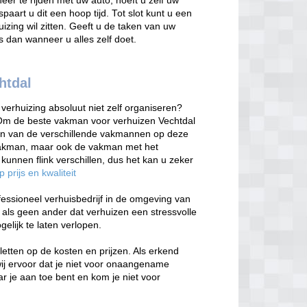
 neer te rijden met uw auto, hoeft u zelf uw
spaart u dit een hoop tijd. Tot slot kunt u een
izing wil zitten. Geeft u de taken van uw
s dan wanneer u alles zelf doet.
htdal
verhuizing absoluut niet zelf organiseren?
Om de beste vakman voor verhuizen Vechtdal
ijken van de verschillende vakmannen op deze
 vakman, maar ook de vakman met het
 kunnen flink verschillen, dus het kan u zeker
 prijs en kwaliteit
essioneel verhuisbedrijf in de omgeving van
n als geen ander dat verhuizen een stressvolle
elijk te laten verlopen.
 letten op de kosten en prijzen. Als erkend
wij ervoor dat je niet voor onaangename
r je aan toe bent en kom je niet voor