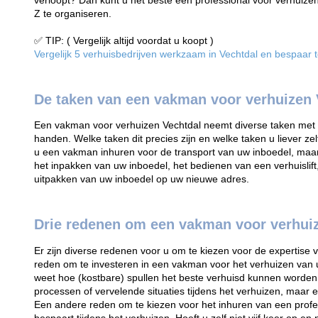
verloopt? Dan kunt u het beste een professional voor verhuize
Z te organiseren.
✅ TIP: ( Vergelijk altijd voordat u koopt )
Vergelijk 5 verhuisbedrijven werkzaam in Vechtdal en bespaar to
De taken van een vakman voor verhuizen 
Een vakman voor verhuizen Vechtdal neemt diverse taken met be
handen. Welke taken dit precies zijn en welke taken u liever zel
u een vakman inhuren voor de transport van uw inboedel, maar
het inpakken van uw inboedel, het bedienen van een verhuislift
uitpakken van uw inboedel op uw nieuwe adres.
Drie redenen om een vakman voor verhuiz
Er zijn diverse redenen voor u om te kiezen voor de expertise
reden om te investeren in een vakman voor het verhuizen van
weet hoe (kostbare) spullen het beste verhuisd kunnen worden
processen of vervelende situaties tijdens het verhuizen, maar e
Een andere reden om te kiezen voor het inhuren van een profes