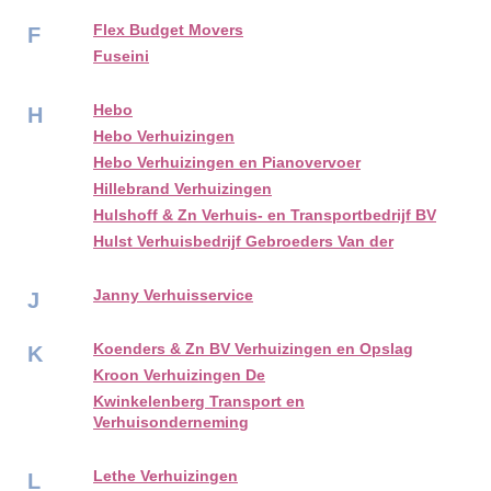
Flex Budget Movers
F
Fuseini
Hebo
H
Hebo Verhuizingen
Hebo Verhuizingen en Pianovervoer
Hillebrand Verhuizingen
Hulshoff & Zn Verhuis- en Transportbedrijf BV
Hulst Verhuisbedrijf Gebroeders Van der
Janny Verhuisservice
J
Koenders & Zn BV Verhuizingen en Opslag
K
Kroon Verhuizingen De
Kwinkelenberg Transport en
Verhuisonderneming
Lethe Verhuizingen
L