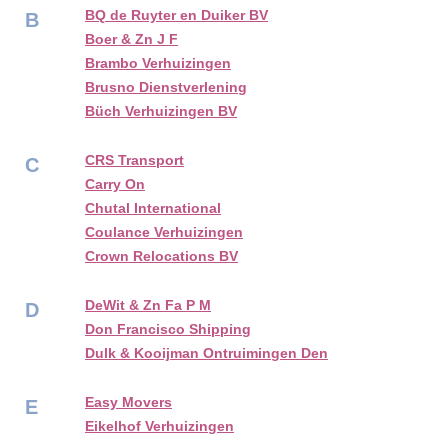
BQ de Ruyter en Duiker BV
B
Boer & Zn J F
Brambo Verhuizingen
Brusno Dienstverlening
Büch Verhuizingen BV
CRS Transport
C
Carry On
Chutal International
Coulance Verhuizingen
Crown Relocations BV
DeWit & Zn Fa P M
D
Don Francisco Shipping
Dulk & Kooijman Ontruimingen Den
Easy Movers
E
Eikelhof Verhuizingen