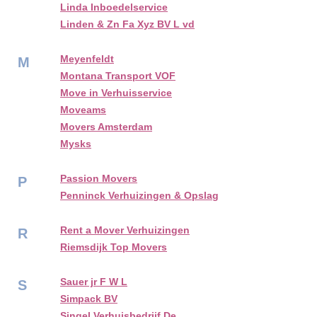
Linda Inboedelservice
Linden & Zn Fa Xyz BV L vd
Meyenfeldt
M
Montana Transport VOF
Move in Verhuisservice
Moveams
Movers Amsterdam
Mysks
Passion Movers
P
Penninck Verhuizingen & Opslag
Rent a Mover Verhuizingen
R
Riemsdijk Top Movers
Sauer jr F W L
S
Simpack BV
Singel Verhuisbedrijf De